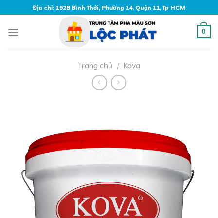
Skip
Địa chỉ: 192B Bình Thới, Phường 14, Quận 11, Tp HCM
to
content
0
Trang chủ
/
Kova