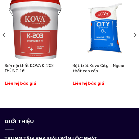
Sơn nội thất KOVA K-203
Bột trét Kova City – Ngoại
THÙNG 16L
thất cao cấp
Liên hệ báo giá
Liên hệ báo giá
GIỚI THIỆU
TRUNG TÂM PHA MÀU SƠN LỘC PHÁT