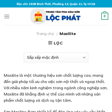
Skip
Địa chỉ: 192B Bình Thới, Phường 14, Quận 11, Tp HCM
to
content
0
Trang chủ
/
Maxilite
LỌC
Maxilite là một thương hiệu sơn chất lượng cao, mang
đến giải pháp tối ưu cho việc sơn nội thất và ngoại thất.
Với nhiều năm kinh nghiệm trong ngành công nghiệp sơn,
Maxilite đã khẳng định vị thế của mình với những sản
phẩm chất lượng và dịch vụ tận tâm.
Sơn Maxilite được thiết kế để đáp ứng các yêu cầu khắt