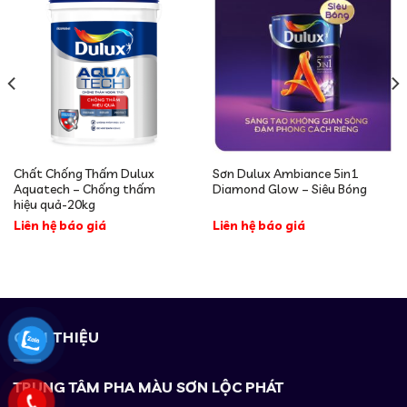
Chất Chống Thấm Dulux
Sơn Dulux Ambiance 5in1
Aquatech – Chống thấm
Diamond Glow – Siêu Bóng
hiệu quả-20kg
Liên hệ báo giá
Liên hệ báo giá
GIỚI THIỆU
TRUNG TÂM PHA MÀU SƠN LỘC PHÁT