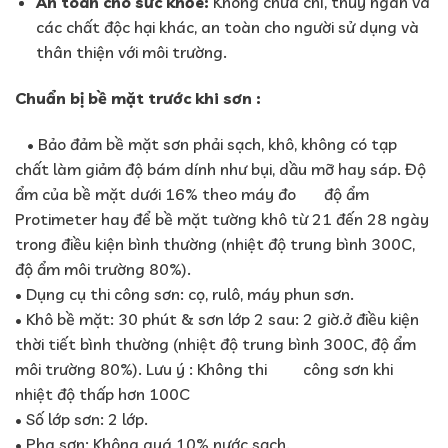
An toàn cho sức khỏe:
Không chứa chì, thủy ngân và
các chất độc hại khác, an toàn cho người sử dụng và
thân thiện với môi trường.
Chuẩn bị bề mặt trước khi sơn :
• Bảo đảm bề mặt sơn phải sạch, khô, không có tạp
chất làm giảm độ bám dính như bụi, dầu mỡ hay sáp. Độ
ẩm của bề mặt dưới 16% theo máy đo độ ẩm
Protimeter hay để bề mặt tường khô từ 21 đến 28 ngày
trong điều kiện bình thường (nhiệt độ trung bình 300C,
độ ẩm môi trường 80%).
• Dụng cụ thi công sơn: cọ, rulô, máy phun sơn.
• Khô bề mặt: 30 phút & sơn lớp 2 sau: 2 giờ.ở điều kiện
thời tiết bình thường (nhiệt độ trung bình 300C, độ ẩm
môi trường 80%). Lưu ý : Không thi công sơn khi
nhiệt độ thấp hơn 100C
• Số lớp sơn: 2 lớp.
• Pha sơn: Không quá 10% nước sạch.