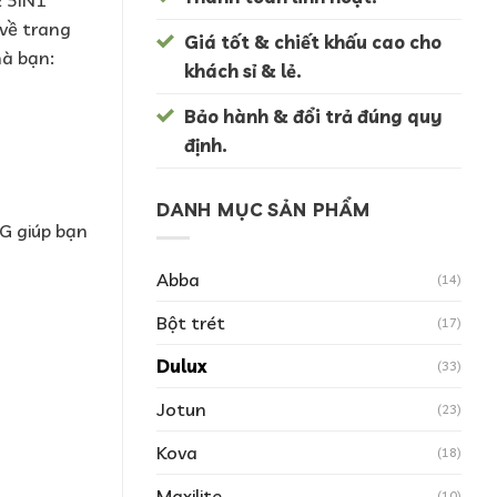
về trang
Giá tốt & chiết khấu cao cho
hà bạn:
khách sỉ & lẻ.
Bảo hành & đổi trả đúng quy
định.
DANH MỤC SẢN PHẨM
 giúp bạn
Abba
(14)
Bột trét
(17)
Dulux
(33)
Jotun
(23)
Kova
(18)
Maxilite
(10)