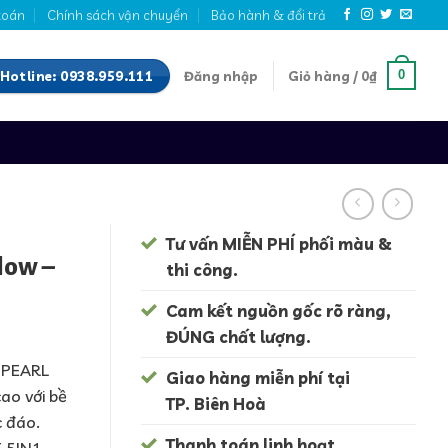
toán
Chính sách vận chuyển
Bảo hành & đổi trả
Hotline: 0938.959.111
0
Đăng nhập
Giỏ hàng /
0
₫
Tư vấn MIỄN PHÍ phối màu &
low –
thi công.
Cam kết nguồn gốc rõ ràng,
ĐÚNG chất lượng.
 PEARL
Giao hàng miễn phí tại
ao với bề
TP. Biên Hoà
 đáo.
Thanh toán linh hoạt.
E 5IN1