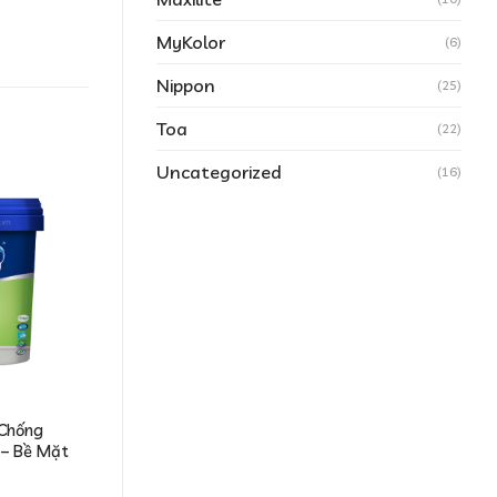
MyKolor
(6)
Nippon
(25)
Toa
(22)
Uncategorized
(16)
 Chống
 – Bề Mặt