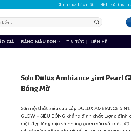
Chính sách bảo mật
Hình thức thanh 
:
ÁO GIÁ
BẢNG MÀU SƠN
TIN TỨC
LIÊN HỆ
Sơn Dulux Ambiance 5in1 Pearl G
Bóng Mờ
Sơn nội thất siêu cao cấp DULUX AMBIANCE 5IN1
GLOW – SIÊU BÓNG khẳng định chất lượng đỉnh c
mặt đẹp láng mịn và những gam màu sắc nét, độc
Với các tính năng bảo vệ tối ưu, DULUX AMBIANC