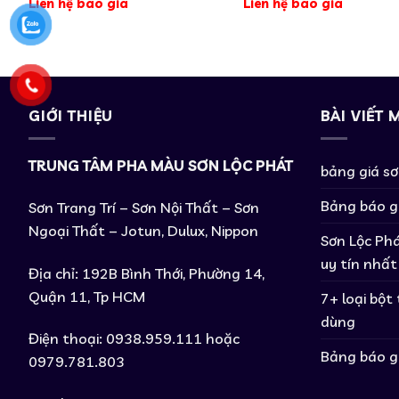
Liên hệ báo giá
Liên hệ báo giá
GIỚI THIỆU
BÀI VIẾT 
TRUNG TÂM PHA MÀU SƠN LỘC PHÁT
bảng giá s
Bảng báo g
Sơn Trang Trí – Sơn Nội Thất – Sơn
Ngoại Thất – Jotun, Dulux, Nippon
Sơn Lộc Phá
uy tín nhất
Địa chỉ: 192B Bình Thới, Phường 14,
Quận 11, Tp HCM
7+ loại bột
dùng
Điện thoại: 0938.959.111 hoặc
Bảng báo g
0979.781.803