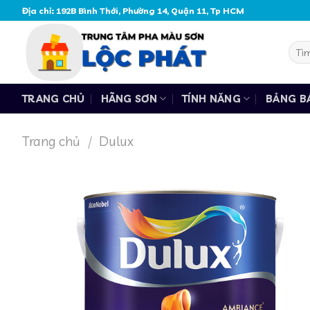
Skip
Địa chỉ: 192B Bình Thới, Phường 14, Quận 11, Tp HCM
to
content
Tìm
kiếm
TRANG CHỦ
HÃNG SƠN
TÍNH NĂNG
BẢNG B
Trang chủ
/
Dulux