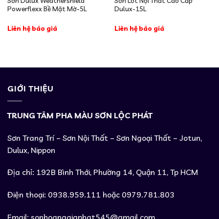
Sơn Dulux Weathershield
Sơn Lót Nội Thất Cao Cấp
Powerflexx Bề Mặt Mờ-5L
Dulux-15L
Liên hệ báo giá
Liên hệ báo giá
GIỚI THIỆU
TRUNG TÂM PHA MÀU SƠN LỘC PHÁT
Sơn Trang Trí – Sơn Nội Thất – Sơn Ngoại Thất – Jotun,
Dulux, Nippon
Địa chỉ: 192B Bình Thới, Phường 14, Quận 11, Tp HCM
Điện thoại: 0938.959.111 hoặc 0979.781.803
Email:
sonhoanggiaphat545@gmail.com