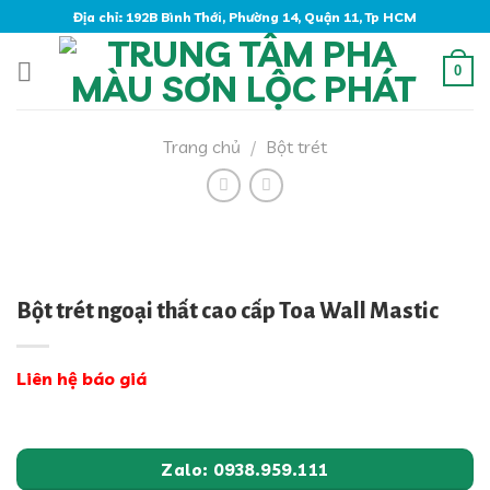
Skip
Địa chỉ: 192B Bình Thới, Phường 14, Quận 11, Tp HCM
to
content
0
Trang chủ
/
Bột trét
Bột trét ngoại thất cao cấp Toa Wall Mastic
Liên hệ báo giá
Zalo: 0938.959.111