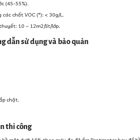
ớc (45-55%).
 các chất VOC (*): < 30g/L.
thuyết: 10 – 12m2/lít/lớp.
ng dẫn sử dụng và bảo quản
ắp chặt.
ấn thi công