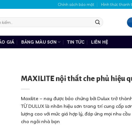
Chính sách bảo mật
Hình thức thanh 
:
ÁO GIÁ
BẢNG MÀU SƠN
TIN TỨC
LIÊN HỆ
MAXILITE nội thất che phủ hiệu 
Maxilite – nay được bảo chứng bởi Dulux trở thàn
TỪ DULUX là nhãn hiệu sơn trang trí cung cấp sơ
lượng cao với mức giá hợp lý, đáp ứng mọi nhu cầu
cho ngôi nhà bạn