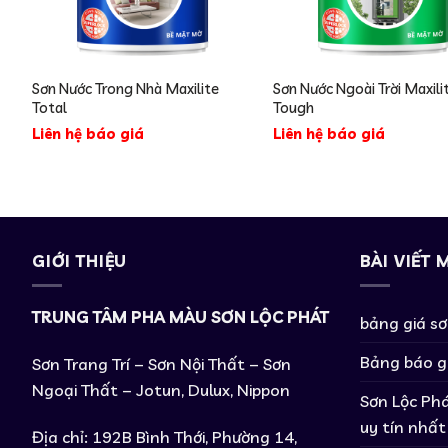
Sơn Nước Trong Nhà Maxilite
Sơn Nước Ngoài Trời Maxili
Total
Tough
Liên hệ báo giá
Liên hệ báo giá
GIỚI THIỆU
BÀI VIẾT 
TRUNG TÂM PHA MÀU SƠN LỘC PHÁT
bảng giá s
Bảng báo g
Sơn Trang Trí – Sơn Nội Thất – Sơn
Ngoại Thất – Jotun, Dulux, Nippon
Sơn Lộc Phá
uy tín nhất
Địa chỉ: 192B Bình Thới, Phường 14,