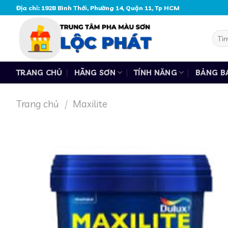
Skip
Địa chỉ: 192B Bình Thới, Phường 14, Quận 11, Tp HCM
to
content
Tìm
kiếm
TRANG CHỦ
HÃNG SƠN
TÍNH NĂNG
BẢNG B
Trang chủ
/
Maxilite