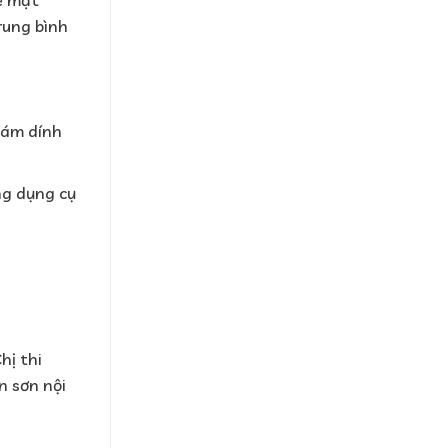
ề mặt
rung bình
bám dính
ng dụng cụ
hị thi
n sơn nội