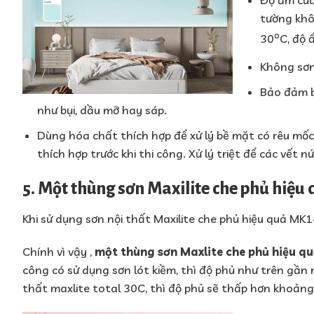
Độ ẩm của
tường khô
o
30
C, độ 
Không sơn 
Bảo đảm b
như bụi, dầu mỡ hay sáp.
Dùng hóa chất thích hợp để xử lý bề mặt có rêu mốc.
thích hợp trước khi thi công. Xử lý triệt để các vết n
5. Một thùng sơn Maxilite che phủ hiệ
Khi sử dụng sơn nội thất Maxilite che phủ hiệu quả MK14
Chính vì vậy ,
một thùng sơn Maxlite che phủ hiệu qu
công có sử dụng sơn lót kiềm, thì độ phủ như trên gần n
thất maxlite total 30C, thì độ phủ sẽ thấp hơn khoả