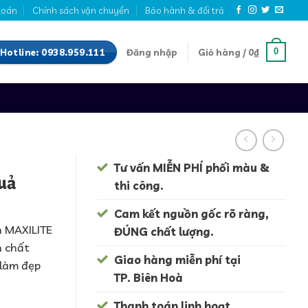
toán
Chính sách vận chuyển
Bảo hành & đổi trả
Hotline: 0938.959.111
0
Đăng nhập
Giỏ hàng /
0
₫
Tư vấn MIỄN PHÍ phối màu &
quả
thi công.
Cam kết nguồn gốc rõ ràng,
h MAXILITE
ĐÚNG chất lượng.
n chất
Giao hàng miễn phí tại
 làm đẹp
TP. Biên Hoà
Thanh toán linh hoạt.