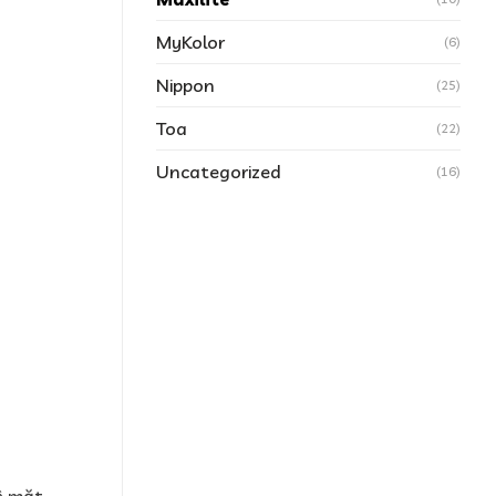
MyKolor
(6)
Nippon
(25)
Toa
(22)
Uncategorized
(16)