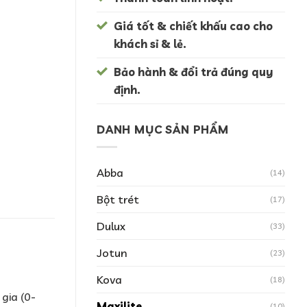
Giá tốt & chiết khấu cao cho
khách sỉ & lẻ.
Bảo hành & đổi trả đúng quy
định.
DANH MỤC SẢN PHẨM
Abba
(14)
Bột trét
(17)
Dulux
(33)
Jotun
(23)
Kova
(18)
gia (0-
Maxilite
(10)