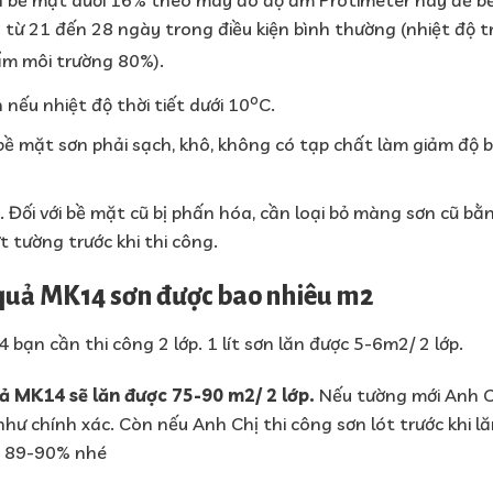
 bề mặt dưới 16% theo máy đo độ ẩm Protimeter hay để b
 từ 21 đến 28 ngày trong điều kiện bình thường (nhiệt độ t
ẩm môi trường 80%).
o
nếu nhiệt độ thời tiết dưới 10
C.
ề mặt sơn phải sạch, khô, không có tạp chất làm giảm độ 
 Đối với bề mặt cũ bị phấn hóa, cần loại bỏ màng sơn cũ bằ
ứt tường trước khi thi công.
u quả MK14 sơn được bao nhiêu m2
 bạn cần thi công 2 lớp. 1 lít sơn lăn được 5-6m2/ 2 lớp.
ả MK14 sẽ lăn được 75-90 m2/ 2 lớp.
Nếu tường mới Anh C
hư chính xác. Còn nếu Anh Chị thi công sơn lót trước khi lă
ng 89-90% nhé