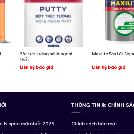
i
Bột trét tường nội & ngoại
Maxilite Sơn Lót Ngoà
thất
Liên hệ báo giá
Liên hệ báo giá
MỚI
THÔNG TIN & CHÍNH SÁ
ơn Nippon mới nhất 2025
Chính sách bảo mật