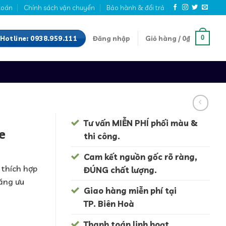
toán
Chính sách vận chuyển
Bảo hành & đổi trả
Hotline: 0938.959.111
0
Đăng nhập
Giỏ hàng /
0
₫
Tư vấn MIỄN PHÍ phối màu &
e
thi công.
Cam kết nguồn gốc rõ ràng,
d thích hợp
ĐÚNG chất lượng.
năng ưu
Giao hàng miễn phí tại
TP. Biên Hoà
Thanh toán linh hoạt.