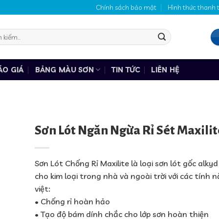
Chính sách bảo mật
Hình thức thanh 
:
ÁO GIÁ
BẢNG MÀU SƠN
TIN TỨC
LIÊN HỆ
Sơn Lót Ngăn Ngừa Rỉ Sét Maxilit
Sơn Lót Chống Rỉ Maxilite là loại sơn lót gốc alky
cho kim loại trong nhà và ngoài trời với các tính 
việt:
• Chống rỉ hoàn hảo
• Tạo độ bám dính chắc cho lớp sơn hoàn thiện