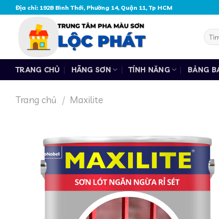
Skip
Địa chỉ: 192B Bình Thới, Phường 14, Quận 11, Tp HCM
to
content
Tìm
kiếm
TRANG CHỦ
HÃNG SƠN
TÍNH NĂNG
BẢNG B
Trang chủ
/
Maxilite