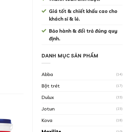
Giá tốt & chiết khấu cao cho
khách sỉ & lẻ.
Bảo hành & đổi trả đúng quy
định.
DANH MỤC SẢN PHẨM
Abba
(14)
Bột trét
(17)
Dulux
(33)
Jotun
(23)
Kova
(18)
Maxilite
(10)