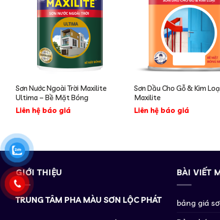
Sơn Nước Ngoài Trời Maxilite
Sơn Dầu Cho Gỗ & Kim Loạ
Ultima – Bề Mặt Bóng
Maxilite
Liên hệ báo giá
Liên hệ báo giá
GIỚI THIỆU
BÀI VIẾT 
TRUNG TÂM PHA MÀU SƠN LỘC PHÁT
bảng giá s