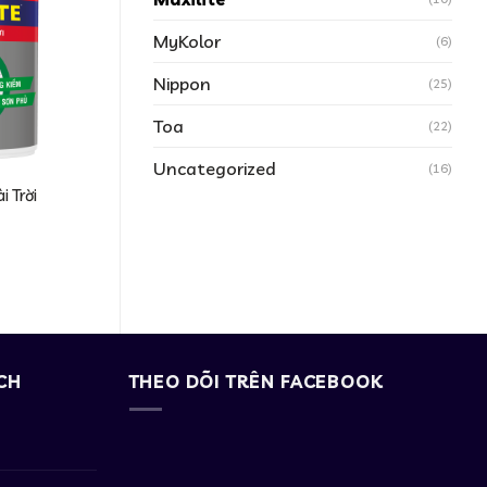
MyKolor
(6)
Nippon
(25)
Toa
(22)
Uncategorized
(16)
i Trời
CH
THEO DÕI TRÊN FACEBOOK