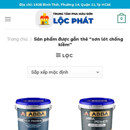
Skip
Địa chỉ: 192B Bình Thới, Phường 14, Quận 11, Tp HCM
to
content
0
Trang chủ
/
Sản phẩm được gắn thẻ “sơn lót chống
kiềm”
LỌC