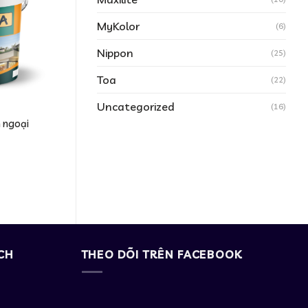
MyKolor
(6)
Nippon
(25)
Toa
(22)
Uncategorized
(16)
n ngoại
CH
THEO DÕI TRÊN FACEBOOK