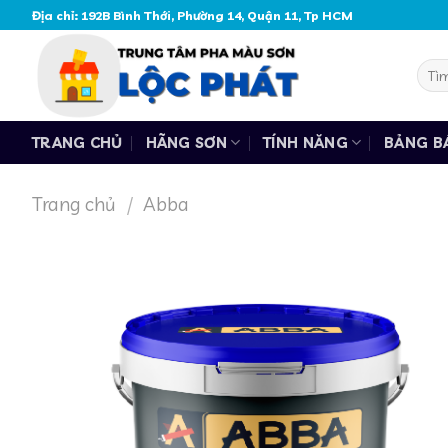
Skip
Địa chỉ: 192B Bình Thới, Phường 14, Quận 11, Tp HCM
to
content
Tìm
kiếm
TRANG CHỦ
HÃNG SƠN
TÍNH NĂNG
BẢNG B
Trang chủ
/
Abba