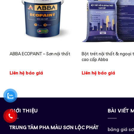
Bột trét nội thất & ngoại 
ABBA ECOPAINT – Sơn nội thất
cao cấp Abba
Liên hệ báo giá
Liên hệ báo giá
GIỚI THIỆU
BÀI VIẾT 
TRUNG TÂM PHA MÀU SƠN LỘC PHÁT
bảng giá s