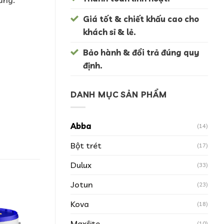
Giá tốt & chiết khấu cao cho
khách sỉ & lẻ.
Bảo hành & đổi trả đúng quy
định.
DANH MỤC SẢN PHẨM
Abba
(14)
Bột trét
(17)
Dulux
(33)
Jotun
(23)
Kova
(18)
Maxilite
(10)