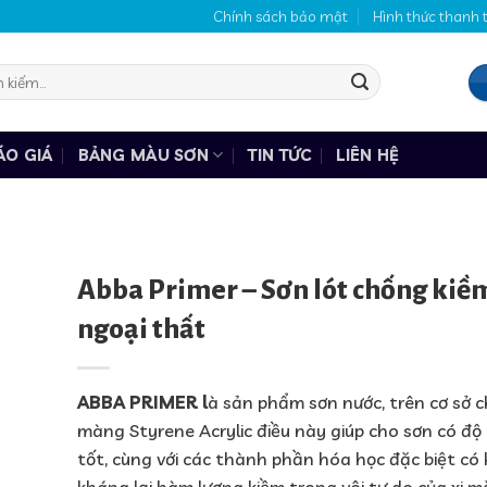
Chính sách bảo mật
Hình thức thanh 
:
ÁO GIÁ
BẢNG MÀU SƠN
TIN TỨC
LIÊN HỆ
Abba Primer – Sơn lót chống kiề
ngoại thất
ABBA PRIMER l
à sản phẩm sơn nước, trên cơ sở 
màng Styrene Acrylic điều này giúp cho sơn có độ
tốt, cùng với các thành phần hóa học đặc biệt có
kháng lại hàm lượng kiềm trong vôi tự do của xi m