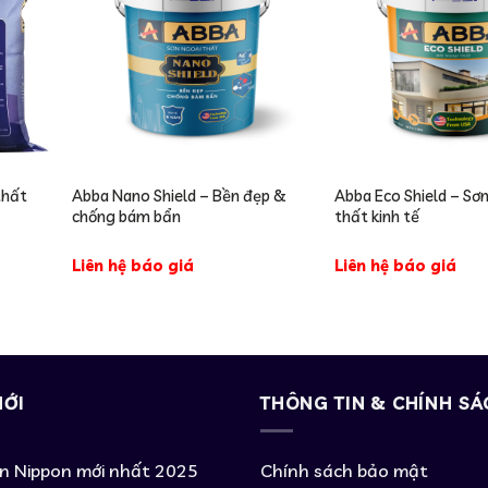
thất
Abba Nano Shield – Bền đẹp &
Abba Eco Shield – Sơ
chống bám bẩn
thất kinh tế
Liên hệ báo giá
Liên hệ báo giá
MỚI
THÔNG TIN & CHÍNH SÁ
ơn Nippon mới nhất 2025
Chính sách bảo mật