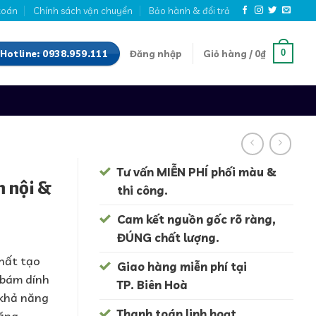
toán
Chính sách vận chuyển
Bảo hành & đổi trả
Hotline: 0938.959.111
0
Đăng nhập
Giỏ hàng /
0
₫
Tư vấn MIỄN PHÍ phối màu &
m nội &
thi công.
Cam kết nguồn gốc rõ ràng,
ĐÚNG chất lượng.
chất tạo
Giao hàng miễn phí tại
 bám dính
TP. Biên Hoà
 khả năng
Thanh toán linh hoạt.
ăng.