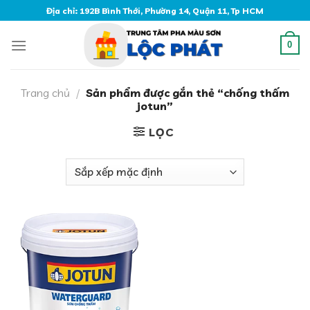
Skip
Địa chỉ: 192B Bình Thới, Phường 14, Quận 11, Tp HCM
to
content
0
Trang chủ
/
Sản phẩm được gắn thẻ “chống thấm
jotun”
LỌC