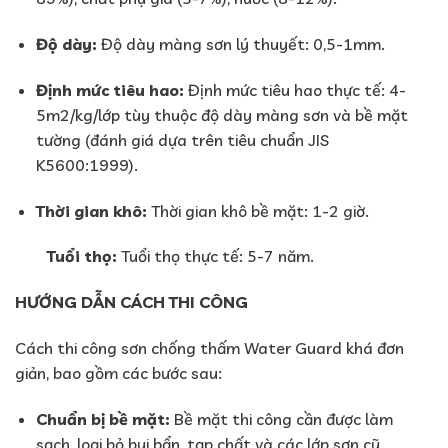
Độ dày:
Độ dày màng sơn lý thuyết: 0,5-1mm.
Định mức tiêu hao:
Định mức tiêu hao thực tế: 4-
5m2/kg/lớp tùy thuộc độ dày màng sơn và bề mặt
tường (đánh giá dựa trên tiêu chuẩn JIS
K5600:1999).
Thời gian khô:
Thời gian khô bề mặt: 1-2 giờ.
Tuổi thọ:
Tuổi thọ thực tế: 5-7 năm.
HƯỚNG DẪN CÁCH THI CÔNG
Cách thi công sơn chống thấm Water Guard khá đơn
giản, bao gồm các bước sau:
Chuẩn bị bề mặt:
Bề mặt thi công cần được làm
sạch, loại bỏ bụi bẩn, tạp chất và các lớp sơn cũ.