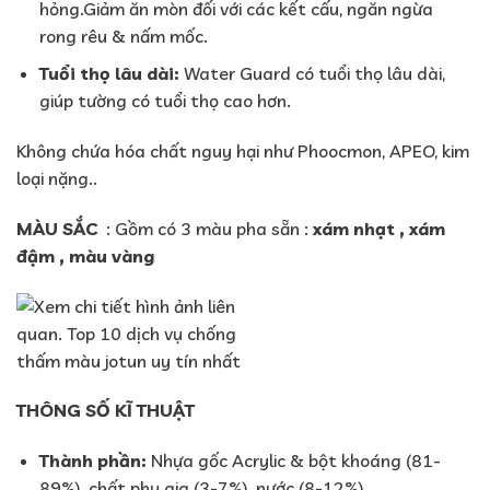
hỏng.Giảm ăn mòn đối với các kết cấu, ngăn ngừa
rong rêu & nấm mốc.
Tuổi thọ lâu dài:
Water Guard có tuổi thọ lâu dài,
giúp tường có tuổi thọ cao hơn.
Không chứa hóa chất nguy hại như Phoocmon, APEO, kim
loại nặng..
MÀU SẮC
: Gồm có 3 màu pha sẵn :
xám nhạt , xám
đậm , màu vàng
THÔNG SỐ KĨ THUẬT
Thành phần:
Nhựa gốc Acrylic & bột khoáng (81-
89%), chất phụ gia (3-7%), nước (8-12%).