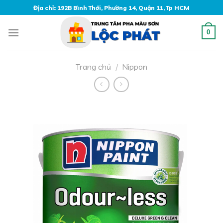
Skip
Địa chỉ: 192B Bình Thới, Phường 14, Quận 11, Tp HCM
to
content
0
Trang chủ
/
Nippon