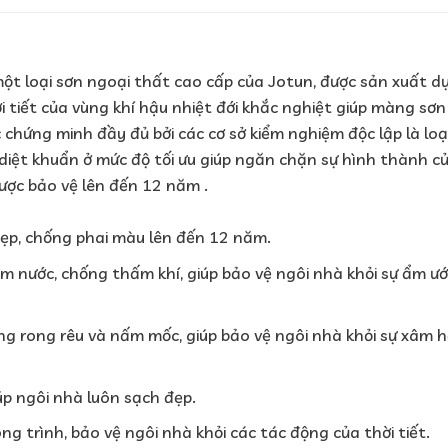
ột loại sơn ngoại thất cao cấp của Jotun, được sản xuất d
i tiết của vùng khí hậu nhiệt đới khắc nghiệt giúp màng sơ
 chứng minh đầy đủ bởi các cơ sở kiểm nghiệm độc lập là loạ
diệt khuẩn ở mức độ tối ưu giúp ngăn chặn sự hình thành c
ược bảo vệ lên đến 12 năm .
ẹp, chống phai màu lên đến 12 năm.
 nước, chống thấm khí, giúp bảo vệ ngôi nhà khỏi sự ẩm ướ
g rong rêu và nấm mốc, giúp bảo vệ ngôi nhà khỏi sự xâm h
p ngôi nhà luôn sạch đẹp.
ng trình, bảo vệ ngôi nhà khỏi các tác động của thời tiết.