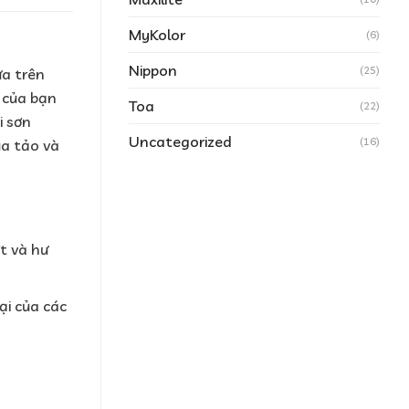
MyKolor
(6)
Nippon
(25)
ựa trên
n của bạn
Toa
(22)
i sơn
Uncategorized
(16)
ủa tảo và
t và hư
ại của các