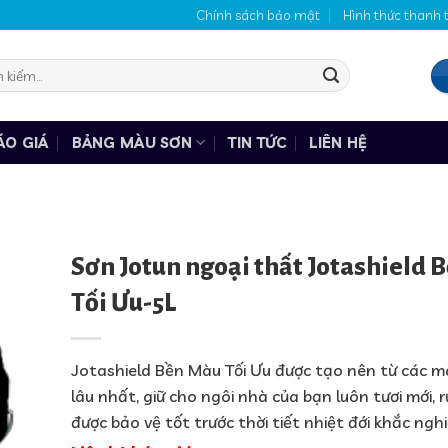
Chính sách bảo mật
Hình thức thanh 
:
ÁO GIÁ
BẢNG MÀU SƠN
TIN TỨC
LIÊN HỆ
Sơn Jotun ngoại thất Jotashield 
Tối Ưu-5L
Jotashield Bền Màu Tối Ưu được tạo nên từ các m
lâu nhất, giữ cho ngôi nhà của bạn luôn tươi mới, r
được bảo vệ tốt trước thời tiết nhiệt đới khắc nghi