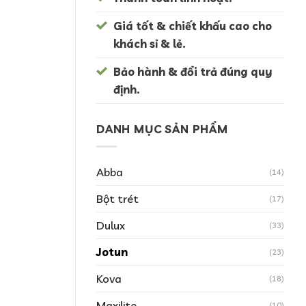
Giá tốt & chiết khấu cao cho
khách sỉ & lẻ.
Bảo hành & đổi trả đúng quy
định.
DANH MỤC SẢN PHẨM
Abba
(14)
Bột trét
(17)
Dulux
(33)
Jotun
(23)
Kova
(18)
Maxilite
(10)