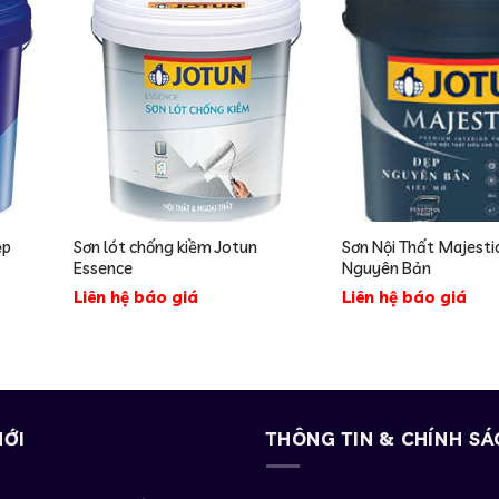
ẹp
Sơn lót chống kiềm Jotun
Sơn Nội Thất Majesti
Essence
Nguyên Bản
Liên hệ báo giá
Liên hệ báo giá
MỚI
THÔNG TIN & CHÍNH SÁ