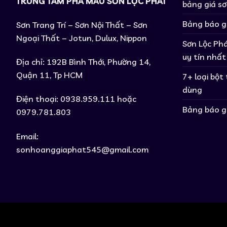
TRUNG TÂM PHA MÀU SƠN LỘC PHÁT
bảng giá s
Bảng báo g
Sơn Trang Trí – Sơn Nội Thất – Sơn
Ngoại Thất – Jotun, Dulux, Nippon
Sơn Lộc Phá
uy tín nhất
Địa chỉ: 192B Bình Thới, Phường 14,
Quận 11, Tp HCM
7+ loại bột
dùng
Điện thoại: 0938.959.111 hoặc
Bảng báo g
0979.781.803
Email:
sonhoanggiaphat545@gmail.com