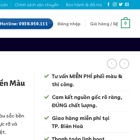
toán
Chính sách vận chuyển
Bảo hành & đổi trả
Hotline: 0938.959.111
0
Đăng nhập
Giỏ hàng /
0
₫
Tư vấn MIỄN PHÍ phối màu &
Bền Màu
thi công.
Cam kết nguồn gốc rõ ràng,
ĐÚNG chất lượng.
àu sắc bền
Giao hàng miễn phí tại
ực rỡ và
TP. Biên Hoà
ệt.
Thanh toán linh hoạt.