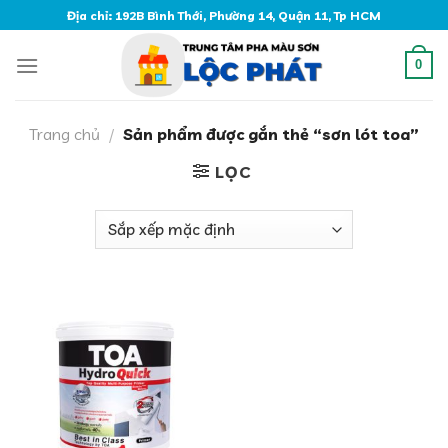
Skip
Địa chỉ: 192B Bình Thới, Phường 14, Quận 11, Tp HCM
to
content
0
Trang chủ
/
Sản phẩm được gắn thẻ “sơn lót toa”
LỌC