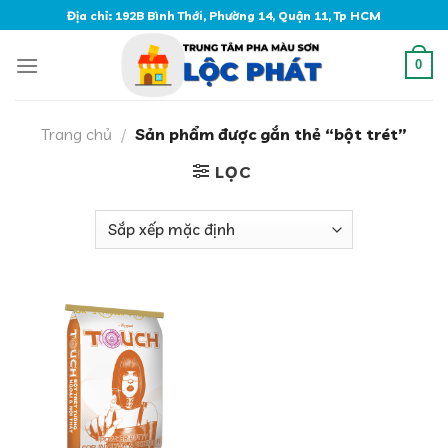
Skip
Địa chỉ: 192B Bình Thới, Phường 14, Quận 11, Tp HCM
to
content
0
Trang chủ
/
Sản phẩm được gắn thẻ “bột trét”
LỌC